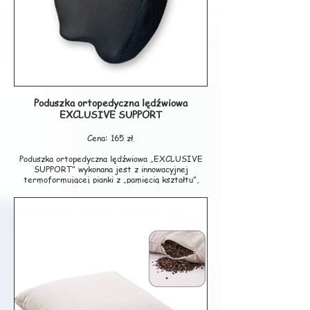
- system zabezpieczający przed przegrzaniem
- materiał polar
- dozwolone pranie (po odłączeniu przewodu
elektrycznego)
- przewód elektryczny o długości 2,2 metrów
- wymiary: 150 x 80 cm
- moc: 60 W
- gwarancja 12 miesięcy
Poduszka ortopedyczna lędźwiowa
Producent: TECH-MED
EXCLUSIVE SUPPORT
Cena: 165 zł.
Poduszka ortopedyczna lędźwiowa „EXCLUSIVE
SUPPORT” wykonana jest z innowacyjnej
termoformującej pianki z „pamięcią kształtu”,
dzięki której idealnie dopasowuje się do
anatomicznych kształtów ciała. Innowacyjna pianka
zapobiega rozwojowi mikroorganizmów, alergenów
oraz chłonięciu drobinek kurzu.
Wskazanie:
- korygowanie nieprawidłowego ułożenia odcinka
lędźwiowego kręgosłupa podczas siedzenia,
- przeciwdziałanie dyskopatiom,
- stany bólowe kręgosłupa odcinka lędźwiowego.
Poduszka powleczona jest w poszewkę welurową
zapinaną na suwak, do której przyszyta jest guma
do mocowania.