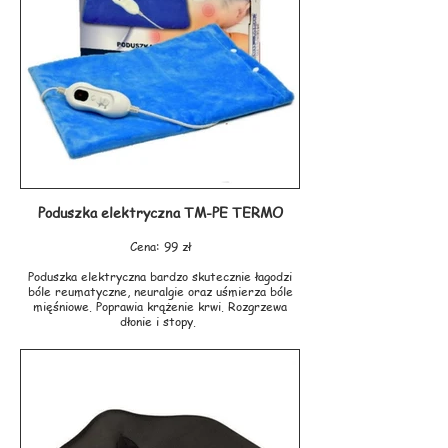
Poduszka elektryczna TM-PE TERMO
Cena: 99 zł
Poduszka elektryczna bardzo skutecznie łagodzi
bóle reumatyczne, neuralgie oraz uśmierza bóle
mięśniowe. Poprawia krążenie krwi. Rozgrzewa
dłonie i stopy.
Specyfikacja:
- działa relaksująco, rekomendowana przy bólach
reumatycznych, mięśniowych, i przy
przeziębieniach
- 4 poziomy ogrzewania
- automatyczne wyłączanie po 90 minutach
- sterownik z sygnalizacją świetlną
- system zabezpieczający przed przegrzaniem