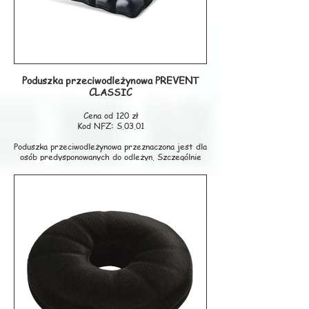
Producent: VALDE
Poduszka przeciwodleżynowa PREVENT
CLASSIC
Cena od 120 zł
Kod NFZ: S.03.01
Poduszka przeciwodleżynowa przeznaczona jest dla
osób predysponowanych do odleżyn. Szczególnie
narażone są osoby długo przebywających w pozycji
siedzącej, np. na wózku inwalidzkim. Stosuje się ją
do odciążenia kości ogonowej, miednicy i pośladków
a także do zmniejsza nacisk na krocze,
zapobiegając bólowi podczas siedzenia. Poduszka
zapewnia komfort siedzenia dzięki dopływu
powietrza i wentylacji danej części ciała.
Specjalna wielokomorowa konstrukcja oraz
możliwość zmiany twardości poprzez
nadmuchiwanie lub opróżnianie powietrza
gwarantuje wysoki komfort użytkowania. Wykonany
jest z wysokiej jakości, odpornego na nacisk
materiału. Odpowiednie zastosowanie technologii
uszczelnienia zapobiega jego rozszczelnieniu.