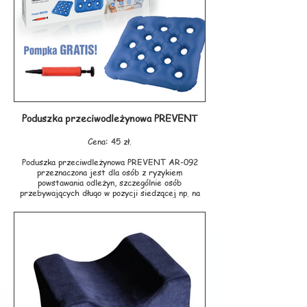
Poduszka występuje w trzech stopniach
twardości: miękka, średnia, twarda.
Wymiary: 490mm/310mm/82mm i 104mm
Gwarancja: 3 lata
Producent: VALDE
Poduszka przeciwodleżynowa PREVENT
Cena: 45 zł.
Poduszka przeciwdleżynowa PREVENT AR-092
przeznaczona jest dla osób z ryzykiem
powstawania odleżyn, szczególnie osób
przebywających długo w pozycji siedzącej np. na
wózku inwalidzkim. Stosuje się w celu odciążenia
części ciała, które podczas długotrwałego
siedzenia narażone są na stały ucisk, a w efekcie
powstanie odleżyn. W szczególności służy do
odciążenia kości ogonowej , miednicy oraz
pośladków. Poduszka zmniejsza ucisk na krocze,
oszczędzając bólu podczas siedzenia, zapewnia
większy dopływ powietrza.
Unikalny kształt oraz możliwość zmiany twardości
poprzez dopompowanie lub upuszczenie powietrza
gwarantują wysoki komfort użytkowania. Wykonana