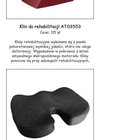
Klin do rehabilitacji AT03553
Cena: 115 zł
Kliny rehabilitacyjne wykonane są z pianki
poliuretanowej wysokiej jakości, która nie ulega
deformacji. Wyposażone w pokrowce z łatwo
zmywalnego skóropodobnego materiału. Kliny
pomocne są przy zabiegach rehabilitacyjnych,
gimnastyce korekcyjnej, a także przy masażu.
Kliny ułatwiają pozycjonowanie pacjenta w
zależności od potrzeb.
Rozmiary klinów:
AT03551 – 44x33x22 cm
AT03552 - 48x38x25 cm
AT03553 - 53x37x29 cm
Producent: ANTAR