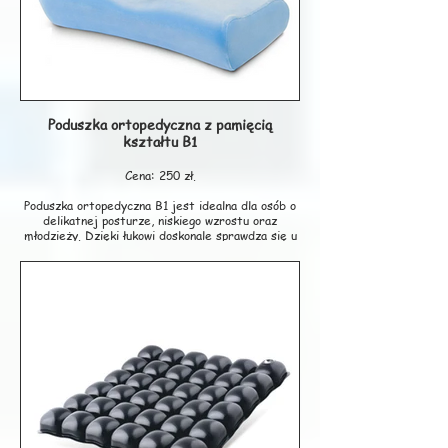
Poduszka ortopedyczna z pamięcią
kształtu B1
Cena: 250 zł.
Poduszka ortopedyczna B1 jest idealna dla osób o
delikatnej posturze, niskiego wzrostu oraz
młodzieży. Dzięki łukowi doskonale sprawdza się u
osób lubiących spać na boku i na plecach. Profil pod
szyję podpiera kręgosłup i odciąża mięśnie a otwór
na środku poduszki sprzyja cyrkulacji powietrza co
przekłada się na komfort użytkowania i lepszy
zdrowy sen. Poduszka zapobiega chrapaniu i jest
zalecana osobom z problemami zatok.
Poduszka dostępna jest w trzech twardościach
pianek memory: miękka, średnia oraz twarda.
Dla osób dorosłych polecamy twardość średnią
oraz twardą. W przypadku przebytego urazu
kręgosłupa w odcinku szyjnym lub operacji
sugerujemy wybór pianki memory w wersji
miękkiej.Poduszka nie zawiera szkodliwego freonu!
3 lata gwarancji.