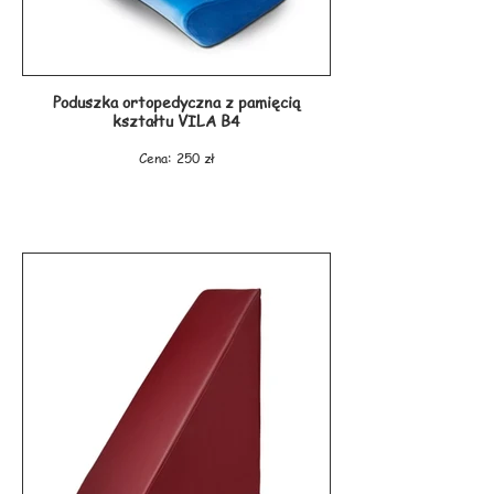
- odciążenie kręgosłupa i kości ogonowej
- utrzymywać prawidłową postawę w pozycji
siedzącej
- zapewniają ulgę kręgosłupowi, biodrom i
pośladkom podczas długotrwałego siedzenia.
Poduszka ortopedyczna z pamięcią
Producent: ARMEDICAL
kształtu VILA B4
Cena: 250 zł