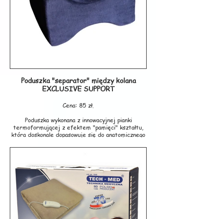
jest z wysokiej jakości zmywalnego anty-
alergicznego nylonu medycznego, odpornego na
ścieranie oraz nacisk. Chowany zawór zapobiega
przypadkowemu wypuszczeniu powietrza z poduszki
w trakcie użytkowani.
Maksymalne obciążenie: 120 kg
Rozmiar: 44x44 cm
Wysokość: 4 cm.
Pompka gratis w zestawie.
Poduszka "separator" między kolana
Producent: ARMEDICAL
EXCLUSIVE SUPPORT
Cena: 85 zł.
Poduszka wykonana z innowacyjnej pianki
termoformującej z efektem "pamięci" kształtu,
która doskonale dopasowuje się do anatomicznego
kształtu ciała. Niezbędna jest w procesie
rehabilitacji po operacji np. stawu biodrowego,
zmniejszając dolegliwości bólowe podczas
nieprawidłowego ułożenia bioder. Poduszka
zapewnia prawidłową anatomiczną pozycję bioder i
miednicy podczas leżenia na boku, stanowi
doskonałe podparcie dla kolan eliminując
niewygodny nacisk. Super-miękka, innowacyjna
welurowa poszewka wyposażona jest w zamek
błyskawiczny, który pozwala utrzymać poduszkę w
dobrym stanie higienicznym.