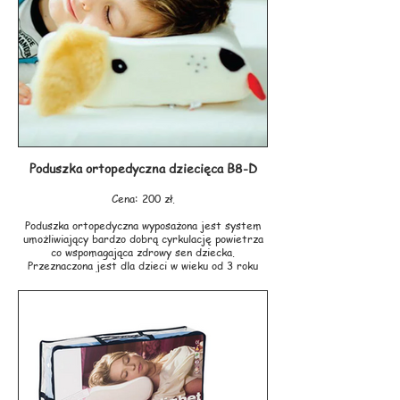
- Ø 40 x 5 cm i Ø 40 x 8 cm są odpowiednie do
odciążenia kości ogonowej.
Produkt objęty jest gwarancją producenta na
okres 24 miesięcy
Producent: HALCAMP
Poduszka ortopedyczna dziecięca B8-D
Cena: 200 zł.
Poduszka ortopedyczna wyposażona jest system
umożliwiający bardzo dobrą cyrkulację powietrza
co wspomagająca zdrowy sen dziecka.
Przeznaczona jest dla dzieci w wieku od 3 roku
życia do 6 – 7 w zależności od wzrostu i postury
dziecka.
Producent: VALDE