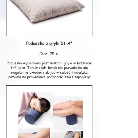
Pianka posiada certyfikat OEKO-TEX Standard
100.
Wymiary: 53x44x9cm
Kolor: czarny.
Producent: ARmedical.
Poduszka z gryki 51-A*
Cena: 75 zł.
Poduszka wypełniona jest łuskami gryki w kształcie
trójkąta. Ten kształt łusek nie pozwala im się
regularnie układać i zbijać w całość. Poduszka
pozwala na prawidłowe podparcie szyi i zapobiega
przegrzewaniu głowy dzięki cyrkulacji powietrza.
Poduszka gryczana ma właściwości
termodynamiczne, co oznacza, że temperatura
łusek zmienia się w zależności od otoczenia. Stają
się chłodniejsze wraz z chłodem sypialni latem i
cieplejsze wraz z ciepłem pokoju zimą.
Polecana przez lekarzy do łagodzenia bólu szyi,
barku, pleców i bioder, ogólnych napięć mięśni, do
celów rehabilitacji, specjalistycznego masażu, do
ćwiczeń jogi.
Można ją stosować jako poduszkę do siedzenia i
pod plecy.
Pielęgnacja i czyszczenie poduszki gryczanej: