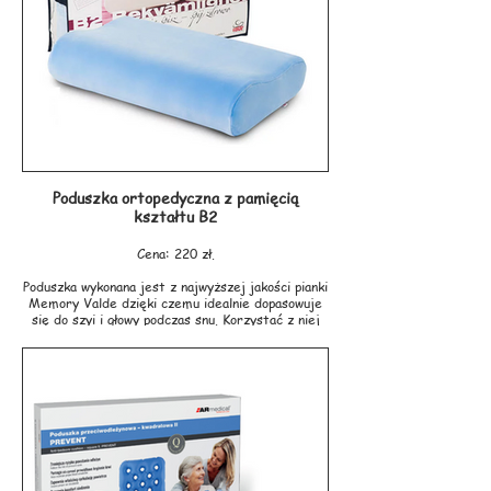
Poduszka ortopedyczna z pamięcią
kształtu B2
Cena: 220 zł.
Poduszka wykonana jest z najwyższej jakości pianki
Memory Valde dzięki czemu idealnie dopasowuje
się do szyi i głowy podczas snu. Korzystać z niej
mogą osoby śpiące na boku a w szczególności
śpiące na plecach, ponieważ nie posiada łuku na
bark. Odciąża bark podczas snu na boku, a śpiąc na
plecach łagodnie unosi głowę. Poduszka posiada dwa
łagodne wybrzuszenia o różnych wysokościach,
oznacza to, iż można spać na każdym z nich w
zależności od długości własnego barku, szyi oraz
wymagań.
Zalecana jest od 10 roku życia w wersji: Memory
o twardości miękkiej.