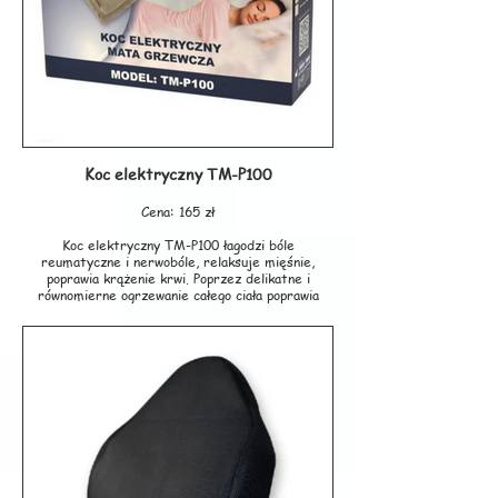
Producent: ARMEDICAL
Koc elektryczny TM-P100
Cena: 165 zł
Koc elektryczny TM-P100 łagodzi bóle
reumatyczne i nerwobóle, relaksuje mięśnie,
poprawia krążenie krwi. Poprzez delikatne i
równomierne ogrzewanie całego ciała poprawia
krążenie krwi, co w konsekwencji polepsza
samopoczucie i ogólną sprawność ruchową. Koc
wyposażony jest w 3-stopniowy regulator
temperatury. Aby działał prawidłowo, należy po
położeniu się na kocu pozostawać pod przykryciem
/np. pod kocem/.
Specyfikacja:
- działa relaksująco, rekomendowany przy bólach
reumatycznych.
- 3 stopnie regulacji temperatury
- sterownik z sygnalizacją świetlną
- niezależny sterownik z możliwością odłączenia