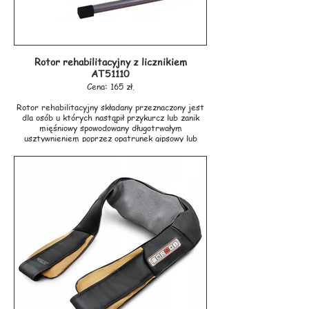
Rotor rehabilitacyjny z licznikiem
AT51110
Cena: 165 zł.
Rotor rehabilitacyjny składany przeznaczony jest
dla osób u których nastąpił przykurcz lub zanik
mięśniowy spowodowany długotrwałym
usztywnieniem poprzez opatrunek gipsowy lub
zabieg operacyjny. Rotor wykorzystywany jest
również w rehabilitacji osób, które wymagają
przywrócenia funkcji motorycznych oraz
ponownego nauczenia prawidłowego wzorca
ruchowego utraconego poprzez uszkodzenie układu
neurologicznego, Rotor posiada regulację
obciążenia, dzięki czemu możliwe jest dopasowanie
go do stanu sprawności kończyn oraz postępów w
rehabilitacji.