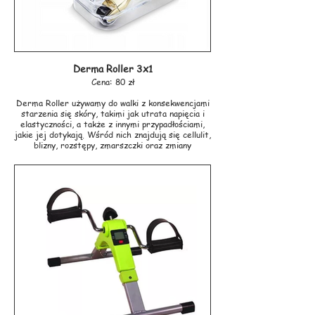
Derma Roller 3x1
Cena: 80 zł
Derma Roller używamy do walki z konsekwencjami
starzenia się skóry, takimi jak utrata napięcia i
elastyczności, a także z innymi przypadłościami,
jakie jej dotykają. Wśród nich znajdują się cellulit,
blizny, rozstępy, zmarszczki oraz zmiany
potrądzikowe czy pourazowe. Regularne
wykonywanie zabiegów za pomocą derma rollera
przynosi doskonałe efekty odmładzające i bardzo
wydatnie poprawia stan skóry. W zależności na
jaka część ciała używamy stosujemy igły o innej
grubości.