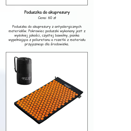
Poduszka do akupresury
Cena: 60 zł
Poduszka do akupresury z antyalergicznych
materiałów. Pokrowiec poduszki wykonany jest z
wysokiej jakości, czystej bawełny, pianka
wypełniająca z poliuretanu a rozetki z materiału
przyjaznego dla środowiska.
Poduszka może mieć zastosowanie w różnych
dolegliwościach, np.: stres, depresja, bóle
kręgosłupa, bóle głowy i barków, zmiany
zwyrodnieniowe kręgosłupa, bezsenność, słabe
krążenie, napięcie mięśniowe.
Sposób użycia
Zalecane jest codzienne korzystanie z poduszki:
- początkujący 5-10 minut
- średniozaawansowany 10-20 minut
- zaawansowany 20-40 minut.
Systematycznie zwiększaj czas używania maty po
przystosowywaniu się do niej.
Przeciwskazania:
- zaburzenia z krzepliwością
- stosowanie leków przeciwzakrzepowych
- szczególnie wrażliwa skóra.
Parametry:
długość - 38 cm
szerokość – 15 cm