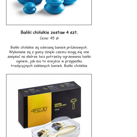
Bańki chińskie zestaw 4 szt.
Cena: 45 zł
Bańki chińskie są odmianą baniek próżniowych.
Wykonane są z gumy dzięki czemu mogą się one
zasysać na skórze bez potrzeby ogrzewania bańki
ogniem, jak ma to miejsce w przypadku
tradycyjnych szklanych baniek. Bańki chińskie
można stawiać tak jak tradycyjne bańki lecznicze
(szklane) oraz używać ich do masażu i zwalczania
cellulitu.
W zestawie dostępne są bańki w 4 wielkościach:
6.5 cm, 5.2 cm, 4.0 cm, 2.5 cm.