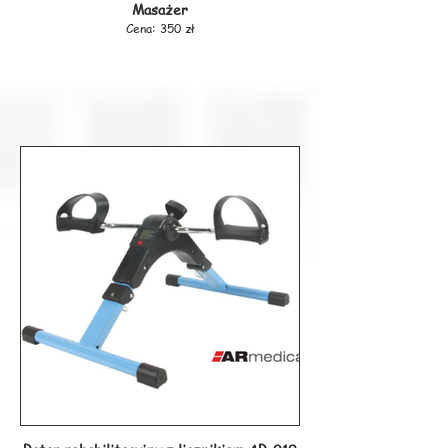
Masażer
grubość – 2cm
kolor – czarno-zielony
Cena: 350 zł
Producent: 4FIZJO